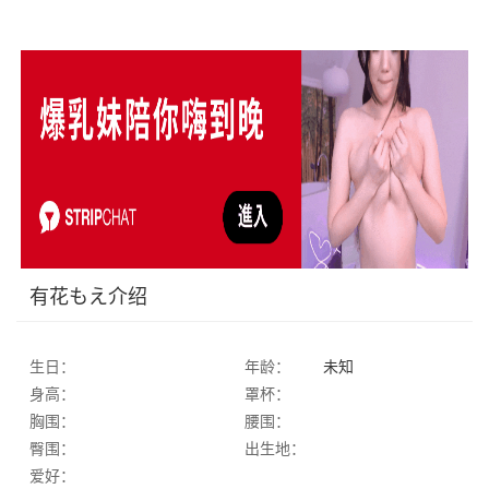
有花もえ介绍
生日：
年龄：
未知
身高：
罩杯：
胸围：
腰围：
臀围：
出生地：
爱好：