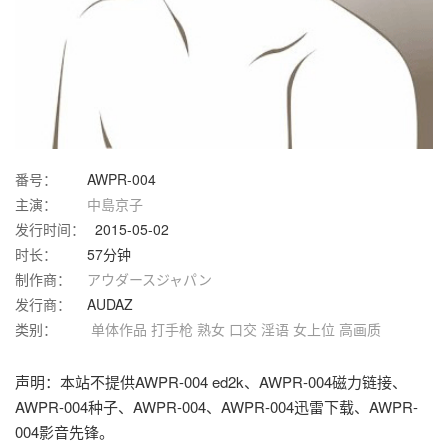
番号：
AWPR-004
主演：
中島京子
发行时间：
2015-05-02
时长：
57分钟
制作商：
アウダースジャパン
发行商：
AUDAZ
类别：
单体作品
打手枪
熟女
口交
淫语
女上位
高画质
声明：本站不提供AWPR-004 ed2k、AWPR-004磁力链接、
AWPR-004种子、AWPR-004、AWPR-004迅雷下载、AWPR-
004影音先锋。