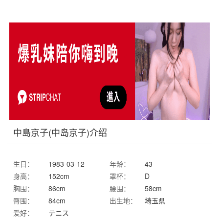
中島京子(中岛京子)介绍
生日：
1983-03-12
年龄：
43
身高：
152cm
罩杯：
D
胸围：
86cm
腰围：
58cm
臀围：
84cm
出生地：
埼玉県
爱好：
テニス