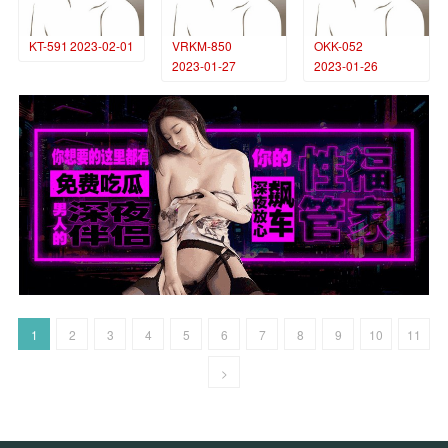
KT-591
2023-02-01
VRKM-850
OKK-052
2023-01-27
2023-01-26
1
2
3
4
5
6
7
8
9
10
11
>