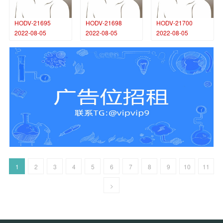
HODV-21695
HODV-21698
HODV-21700
2022-08-05
2022-08-05
2022-08-05
1
2
3
4
5
6
7
8
9
10
11
>