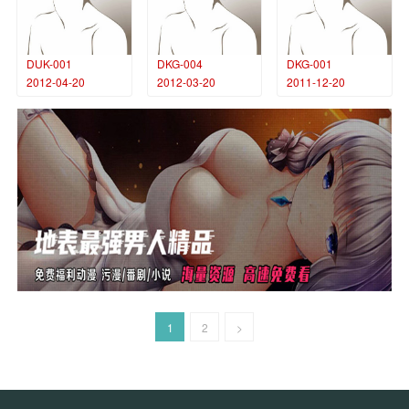
DUK-001
DKG-004
DKG-001
2012-04-20
2012-03-20
2011-12-20
1
2
>