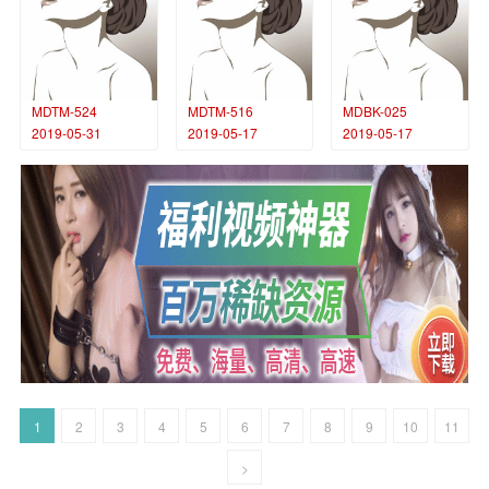
MDTM-524
MDTM-516
MDBK-025
2019-05-31
2019-05-17
2019-05-17
1
2
3
4
5
6
7
8
9
10
11
>