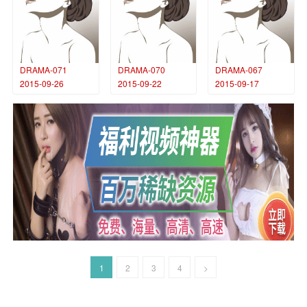
DRAMA-071
DRAMA-070
DRAMA-067
2015-09-26
2015-09-22
2015-09-17
1
2
3
4
>