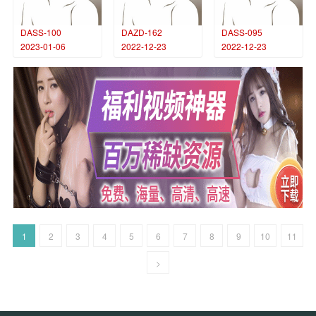
DASS-100
DAZD-162
DASS-095
2023-01-06
2022-12-23
2022-12-23
1
2
3
4
5
6
7
8
9
10
11
>