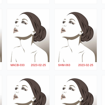
MACB-033
2023-02-25
SHM-063
2023-02-25