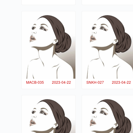
MACB-035
2023-04-22
SNKH-027
2023-04-22