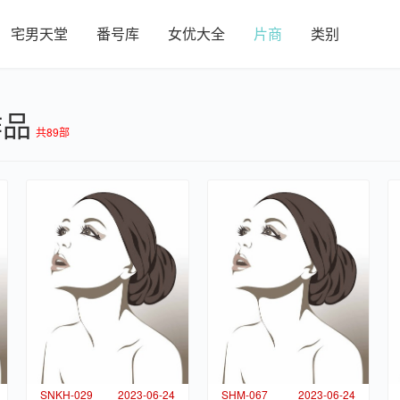
宅男天堂
番号库
女优大全
片商
类别
作品
共89部
SNKH-029
2023-06-24
SHM-067
2023-06-24