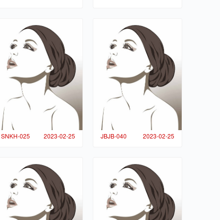
SNKH-025
2023-02-25
JBJB-040
2023-02-25