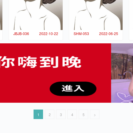
JBJB-036
2022-10-22
SHM-053
2022-06-25
1
2
3
4
5
>